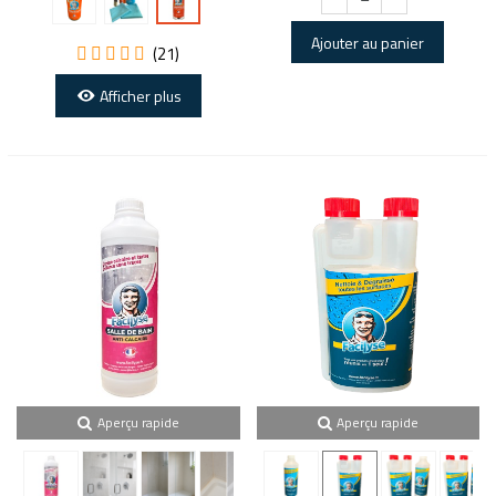
Litre
Nettoyage
&
Ajouter au panier
(21)
Application
Afficher plus
Aperçu rapide
Aperçu rapide