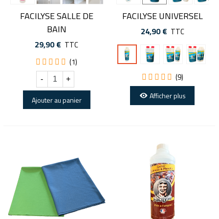
FACILYSE SALLE DE
FACILYSE UNIVERSEL
BAIN
24,90 €
TTC
29,90 €
TTC
Bouteille
Offre
Offre
Bouteille
avec
DUO
TRIO
(1)
doseur
(9)
-
+
Afficher plus
Ajouter au panier