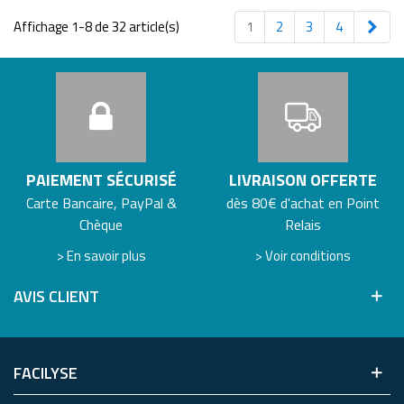
Suiv
Affichage 1-8 de 32 article(s)
1
2
3
4
PAIEMENT SÉCURISÉ
LIVRAISON OFFERTE
Carte Bancaire, PayPal &
dès 80€ d'achat en Point
Chèque
Relais
> En savoir plus
> Voir conditions
AVIS CLIENT
FACILYSE