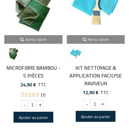
Aperçu rapide
Aperçu rapide
MICROFIBRE BAMBOU -
KIT NETTOYAGE &
5 PIÈCES
APPLICATION FACILYSE
RAVIVEUR
24,90 €
TTC
12,90 €
TTC
(1)
-
+
-
+
Ajouter au panier
Ajouter au panier