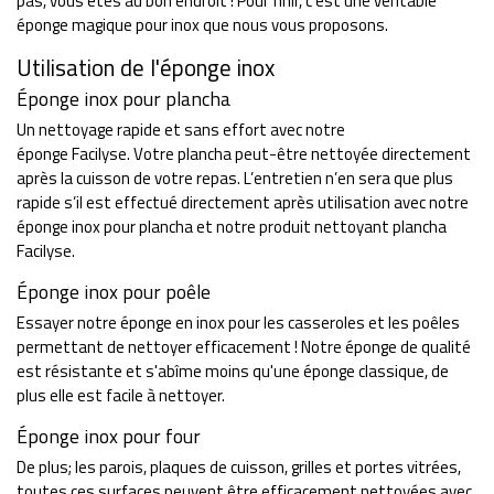
pas, vous êtes au bon endroit ! Pour finir, c'est une véritable
éponge magique pour inox que nous vous proposons.
Utilisation de l'éponge inox
Éponge
inox
pour
plancha
Un nettoyage rapide et sans effort avec notre
éponge
Facilyse.
Votre plancha peut-être nettoyée directement
après la cuisson de votre repas.
L’entretien n’en sera que plus
rapide s’il est effectué directement après utilisation avec notre
éponge inox pour plancha et notre produit nettoyant
plancha
Facilyse.
Éponge
inox
pour
poêle
Essayer notre éponge en inox pour les casseroles et les poêles
permettant de nettoyer efficacement !
Notre éponge de qualité
est résistante et s'abîme moins qu'une éponge classique, de
plus elle est facile à nettoyer.
Éponge
inox
pour
four
De plus; les parois, plaques de cuisson, grilles et portes vitrées,
toutes ces surfaces peuvent être efficacement nettoyées avec