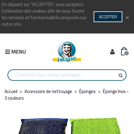
En cliquant sur ”ACCEPTER”, vous acceptez
l’utilisation des cookies afin de vous fournir
×
ACCEPTER
les services et fonctionnalités proposés sur
notre site.
MENU
0
Accueil
>
Accessoire de nettoyage
>
Éponges
>
Éponge Inox -
3 couleurs