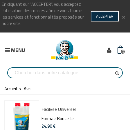
En cliquant sur ”ACCEPTER”, vous acceptez
l’utilisation des cookies afin de vous fournir
×
ACCEPTER
les services et fonctionnalités proposés sur
notre site.
MENU
0
Accueil
>
Avis
Facilyse Universel
Format: Bouteille
24,90 €